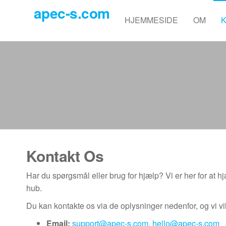
Skip
apec-s.com
to
HJEMMESIDE
OM
the
content
Kontakt Os
Har du spørgsmål eller brug for hjælp? Vi er her for at h
hub.
Du kan kontakte os via de oplysninger nedenfor, og vi vi
Email:
support@apec-s.com
,
hello@apec-s.com