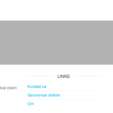
LINKS
Kontakt os
ival claim
Gennemse artikler
Om