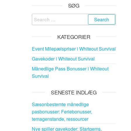
SØG
Search
for:
KATEGORIER
Event Milepælspriser i Whiteout Survival
Gavekoder i Whiteout Survival
Månedlige Pass Bonusser i Whiteout
Survival
SENESTE INDLÆG
Sæsonbestemte månedlige
pasbonusser: Feriebonusser,
temagenstande, ressourcer
Nye spiller gavekoder: Startgems,