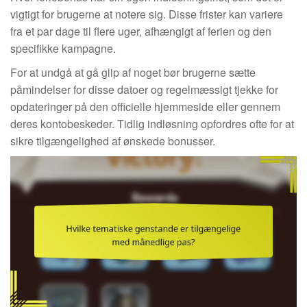
vigtigt for brugerne at notere sig. Disse frister kan variere
fra et par dage til flere uger, afhængigt af ferien og den
specifikke kampagne.
For at undgå at gå glip af noget bør brugerne sætte
påmindelser for disse datoer og regelmæssigt tjekke for
opdateringer på den officielle hjemmeside eller gennem
deres kontobeskeder. Tidlig indløsning opfordres ofte for at
sikre tilgængelighed af ønskede bonusser.