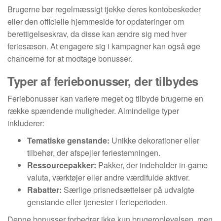
Brugerne bør regelmæssigt tjekke deres kontobeskeder
eller den officielle hjemmeside for opdateringer om
berettigelseskrav, da disse kan ændre sig med hver
feriesæson. At engagere sig i kampagner kan også øge
chancerne for at modtage bonusser.
Typer af feriebonusser, der tilbydes
Feriebonusser kan variere meget og tilbyde brugerne en
række spændende muligheder. Almindelige typer
inkluderer:
Tematiske genstande:
Unikke dekorationer eller
tilbehør, der afspejler feriestemningen.
Ressourcepakker:
Pakker, der indeholder in-game
valuta, værktøjer eller andre værdifulde aktiver.
Rabatter:
Særlige prisnedsættelser på udvalgte
genstande eller tjenester i ferieperioden.
Denne bonusser forbedrer ikke kun brugeroplevelsen, men