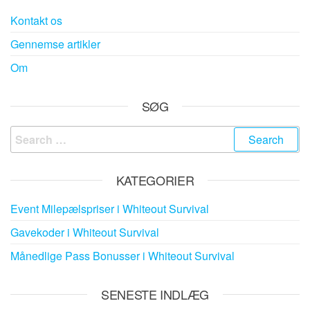
Kontakt os
Gennemse artikler
Om
SØG
Search
for:
KATEGORIER
Event Milepælspriser i Whiteout Survival
Gavekoder i Whiteout Survival
Månedlige Pass Bonusser i Whiteout Survival
SENESTE INDLÆG