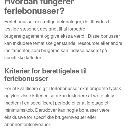
Hvordan fungerer
feriebonusser?
Feriebonusser er særlige belønninger, der tilbydes i
festlige sæsoner, designet til at forbedre
brugerengagement og give ekstra værdi. Disse bonusser
kan inkludere tematiske genstande, ressourcer eller andre
incitamenter, som brugerne kan indløse baseret på
specifikke kriterier.
Kriterier for berettigelse til
feriebonusser
For at kvalificere sig til feriebonusser skal brugerne typisk
opfylde visse kriterier, som kan inkludere at være aktiv
medlem i en specificeret periode eller at foretage et
minimumskøb. Derudover kan nogle bonusser være
eksklusive for specifikke brugerniveauer eller
abonnementsniveauer.