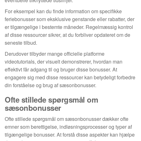
eventuelle tilknyttede tidslinjer.
For eksempel kan du finde information om specifikke
feriebonusser som eksklusive genstande eller rabatter, der
er tilgængelige i bestemte måneder. Regelmæssig kontrol
af disse ressourcer sikrer, at du forbliver opdateret om de
seneste tilbud.
Derudover tilbyder mange officielle platforme
videotutorials, der visuelt demonstrerer, hvordan man
effektivt får adgang til og bruger disse bonusser. At
engagere sig med disse ressourcer kan betydeligt forbedre
din forståelse og brug af sæsonbonusser.
Ofte stillede spørgsmål om
sæsonbonusser
Ofte stillede spørgsmål om sæsonbonusser dækker ofte
emner som berettigelse, indløsningsprocesser og typer af
tilgængelige bonusser. At forstå disse aspekter kan hjælpe