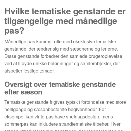
Hvilke tematiske genstande er
tilgængelige med månedlige
pas?
Månedlige pas kommer ofte med eksklusive tematiske
genstande, der ændrer sig med sæsonerne og ferierne.
Disse genstande forbedrer den samlede brugeroplevelse
ved at tilbyde unikke belønninger og samlerobjekter, der
afspejler festlige temaer.
Oversigt over tematiske genstande
efter sæson
Tematiske genstande frigives typisk i forbindelse med store
helligdage og sæsonbestemte begivenheder. For
eksempel kan vinterpas have snefnugsdesign, mens
sommerpas kan inkludere strandtematiske tilbehør. Hver