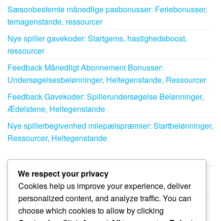
Sæsonbestemte månedlige pasbonusser: Feriebonusser,
temagenstande, ressourcer
Nye spiller gavekoder: Startgems, hastighedsboost,
ressourcer
Feedback Månedligt Abonnement Bonusser:
Undersøgelsesbelønninger, Heltegenstande, Ressourcer
Feedback Gavekoder: Spillerundersøgelse Belønninger,
Ædelstene, Heltegenstande
Nye spillerbegivenhed milepælspræmier: Startbelønninger,
Ressourcer, Heltegenstande
ARKIV
We respect your privacy
Cookies help us improve your experience, deliver
March 2026
personalized content, and analyze traffic. You can
February 2026
choose which cookies to allow by clicking