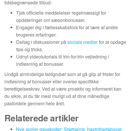
tidsbegrænsede tilbud.
Tjek officielle meddelelser regelmæssigt for
opdateringer om sæsonbonusser.
Engager dig i fællesskabsfora for at lære af andre
brugeres erfaringer.
Deltag i diskussioner på
sociale medier
for at opdage
tips og tricks.
Udnyt videotutorials til trin-for-trin vejledning i
indløsning af bonusser.
Undgå almindelige faldgruber som at gå glip af frister for
indløsning af bonusser eller overse specifikke
berettigelseskrav. Ved at være proaktiv og informeret kan
du sikre, at du får mest muligt ud af dine månedlige
pasfordele gennem hele året.
Relaterede artikler
Nye spiller gavekoder: Startgems, hastighedsboost,