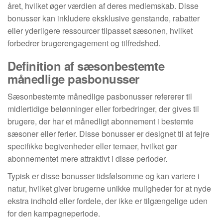
året, hvilket øger værdien af deres medlemskab. Disse
bonusser kan inkludere eksklusive genstande, rabatter
eller yderligere ressourcer tilpasset sæsonen, hvilket
forbedrer brugerengagement og tilfredshed.
Definition af sæsonbestemte
månedlige pasbonusser
Sæsonbestemte månedlige pasbonusser refererer til
midlertidige belønninger eller forbedringer, der gives til
brugere, der har et månedligt abonnement i bestemte
sæsoner eller ferier. Disse bonusser er designet til at fejre
specifikke begivenheder eller temaer, hvilket gør
abonnementet mere attraktivt i disse perioder.
Typisk er disse bonusser tidsfølsomme og kan variere i
natur, hvilket giver brugerne unikke muligheder for at nyde
ekstra indhold eller fordele, der ikke er tilgængelige uden
for den kampagneperiode.