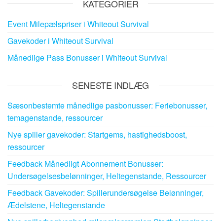
KATEGORIER
Event Milepælspriser i Whiteout Survival
Gavekoder i Whiteout Survival
Månedlige Pass Bonusser i Whiteout Survival
SENESTE INDLÆG
Sæsonbestemte månedlige pasbonusser: Feriebonusser,
temagenstande, ressourcer
Nye spiller gavekoder: Startgems, hastighedsboost,
ressourcer
Feedback Månedligt Abonnement Bonusser:
Undersøgelsesbelønninger, Heltegenstande, Ressourcer
Feedback Gavekoder: Spillerundersøgelse Belønninger,
Ædelstene, Heltegenstande