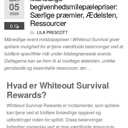
05
begivenhedsmilepælepriser:
Særlige præmier, Ædelsten,
2026
Ressourcer
0
By
LILA PRESCOTT
Månedlige event-milstolpepriser i Whiteout Survival giver
spillere mulighed for at tjene værdifulde belønninger ved at
fuldføre specifikke mål under tidsbegrænsede events.
Deltagerne kan se frem til at modtage ædelsten, unikke
genstande og essentielle ressourcer, der…
Hvad er Whiteout Survival
Rewards?
Whiteout Survival Rewards er incitamenter, som spillere
kan tjene ved at fuldføre forskellige opgaver og
udfordringer inden for spillet. Disse belønninger
forbedrer gameplay ved at give værdifulde ressourcer,