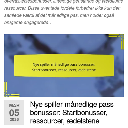
overraskelsesbonusser, tilfældige genstande og værdifulde
ressourcer. Disse uventede fordele forbedrer ikke kun den
samlede værdi af det månedlige pas, men holder også
brugerne engagerede…
Nye spiller månedlige pass
MAR
05
bonusser: Startbonusser,
ressourcer, ædelstene
2026