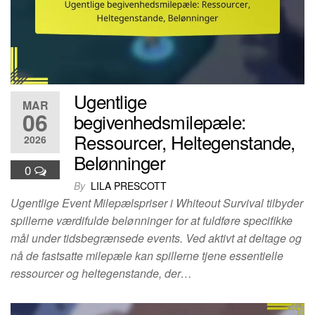
Ugentlige
MAR
06
begivenhedsmilepæle:
Ressourcer, Heltegenstande,
2026
Belønninger
0
By
LILA PRESCOTT
Ugentlige Event Milepælspriser i Whiteout Survival tilbyder
spillerne værdifulde belønninger for at fuldføre specifikke
mål under tidsbegrænsede events. Ved aktivt at deltage og
nå de fastsatte milepæle kan spillerne tjene essentielle
ressourcer og heltegenstande, der…