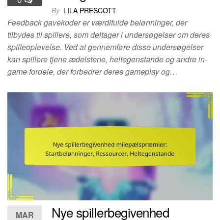
By
LILA PRESCOTT
Feedback gavekoder er værdifulde belønninger, der
tilbydes til spillere, som deltager i undersøgelser om deres
spilleoplevelse. Ved at gennemføre disse undersøgelser
kan spillere tjene ædelstene, heltegenstande og andre in-
game fordele, der forbedrer deres gameplay og…
Nye spillerbegivenhed
MAR