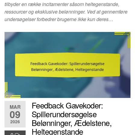
tilbyder en række incitamenter såsom heltegenstande,
ressourcer og eksklusive belønninger. Ved at gennemføre
undersøgelser forbedrer brugerne ikke kun deres…
Feedback Gavekoder:
MAR
09
Spillerundersøgelse
Belønninger, Ædelstene,
2026
Heltegenstande
0