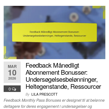
Feedback Månedligt
MAR
10
Abonnement Bonusser:
Undersøgelsesbelønninger,
2026
Heltegenstande, Ressourcer
0
By
LILA PRESCOTT
Feedback Monthly Pass Bonuses er designet til at belønne
deltagere for deres engagement i undersøgelser og