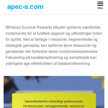
Skip
apec-s.com
to
Menu
the
content
Whiteout Survival Rewards tilbyder spillerne værdifulde
incitamenter for at fuldføre opgaver og udfordringer inden
for spillet. Ved at deltage i missioner, begivenheder og
strategisk gameplay kan spillerne tjene ressourcer og
genstande, der forbedrer deres overlevelsesoplevelse.
Fokusering på karakteroptimering og samarbejde kan
yderligere øge effektiviteten af beløbsindhentning.