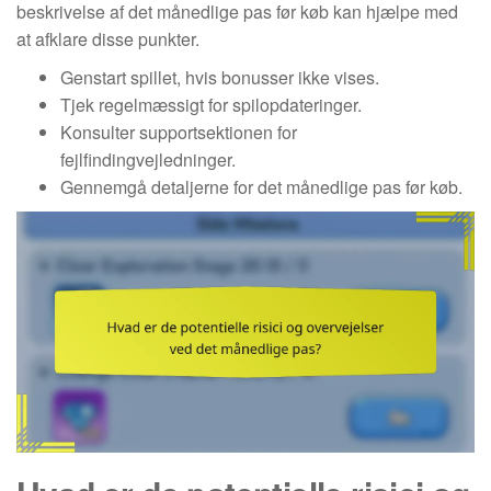
beskrivelse af det månedlige pas før køb kan hjælpe med
at afklare disse punkter.
Genstart spillet, hvis bonusser ikke vises.
Tjek regelmæssigt for spilopdateringer.
Konsulter supportsektionen for
fejlfindingvejledninger.
Gennemgå detaljerne for det månedlige pas før køb.