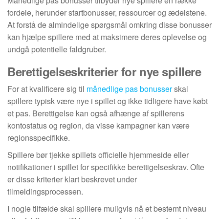
Månedlige pas bonusser tilbyder nye spillere en række
fordele, herunder startbonusser, ressourcer og ædelstene.
At forstå de almindelige spørgsmål omkring disse bonusser
kan hjælpe spillere med at maksimere deres oplevelse og
undgå potentielle faldgruber.
Berettigelseskriterier for nye spillere
For at kvalificere sig til
månedlige pas bonusser
skal
spillere typisk være nye i spillet og ikke tidligere have købt
et pas. Berettigelse kan også afhænge af spillerens
kontostatus og region, da visse kampagner kan være
regionsspecifikke.
Spillere bør tjekke spillets officielle hjemmeside eller
notifikationer i spillet for specifikke berettigelseskrav. Ofte
er disse kriterier klart beskrevet under
tilmeldingsprocessen.
I nogle tilfælde skal spillere muligvis nå et bestemt niveau