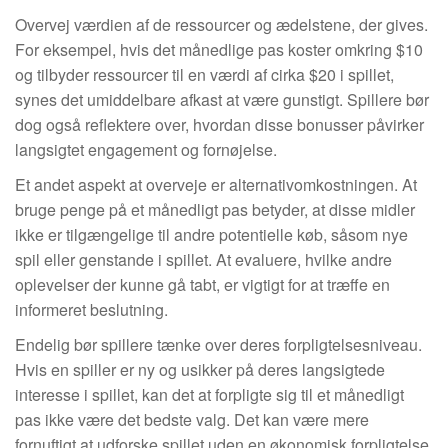
Overvej værdien af de ressourcer og ædelstene, der gives.
For eksempel, hvis det månedlige pas koster omkring $10
og tilbyder ressourcer til en værdi af cirka $20 i spillet,
synes det umiddelbare afkast at være gunstigt. Spillere bør
dog også reflektere over, hvordan disse bonusser påvirker
langsigtet engagement og fornøjelse.
Et andet aspekt at overveje er alternativomkostningen. At
bruge penge på et månedligt pas betyder, at disse midler
ikke er tilgængelige til andre potentielle køb, såsom nye
spil eller genstande i spillet. At evaluere, hvilke andre
oplevelser der kunne gå tabt, er vigtigt for at træffe en
informeret beslutning.
Endelig bør spillere tænke over deres forpligtelsesniveau.
Hvis en spiller er ny og usikker på deres langsigtede
interesse i spillet, kan det at forpligte sig til et månedligt
pas ikke være det bedste valg. Det kan være mere
fornuftigt at udforske spillet uden en økonomisk forpligtelse