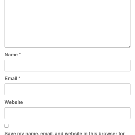
Name
*
Email
*
Website
Save my name, email, and website in this browser for