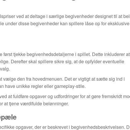
riser ved at deltage i særlige begivenheder designet til at be
 under disse begivenheder kan spillere låse op for eksklusive 
først tjekke begivenhedsdetaljerne i spillet. Dette inkluderer at
ige. Derefter skal spillere sikre sig, at de opfylder eventuelle
valg.
t vælge den fra hovedmenuen. Det er vigtigt at sætte sig ind i
 have unikke regler eller gameplay-stile.
ved at fuldføre opgaver og udfordringer for at gøre fremskridt m
 at tjene værdifulde belønninger.
lepæle
ecifikke opgaver, der er beskrevet i begivenhedsbeskrivelsen. D