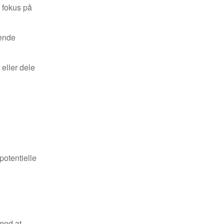
e fokus på
rende
eller dele
potentielle
 med at