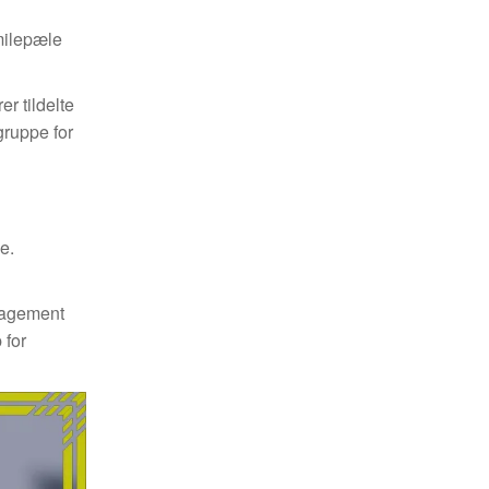
 milepæle
er tildelte
gruppe for
e.
ngagement
 for