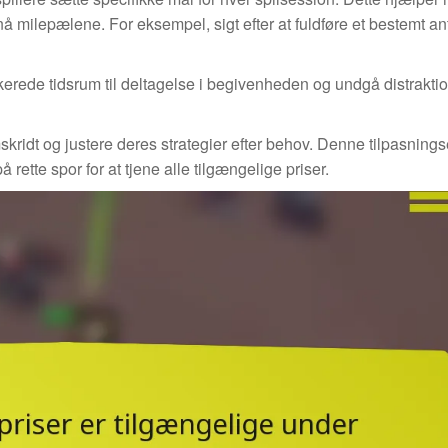
å milepælene. For eksempel, sigt efter at fuldføre et bestemt an
kerede tidsrum til deltagelse i begivenheden og undgå distraktion
ridt og justere deres strategier efter behov. Denne tilpasning
 rette spor for at tjene alle tilgængelige priser.