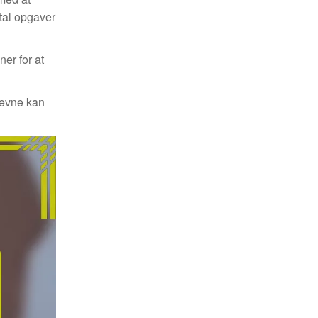
tal opgaver
er for at
sevne kan