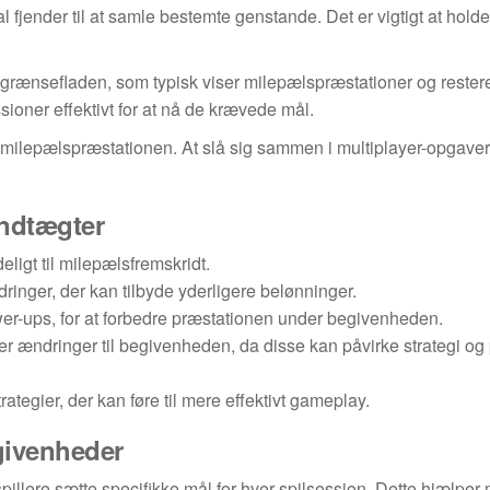
l fjender til at samle bestemte genstande. Det er vigtigt at hold
sgrænsefladen, som typisk viser milepælspræstationer og reste
oner effektivt for at nå de krævede mål.
ilepælspræstationen. At slå sig sammen i multiplayer-opgaver 
indtægter
eligt til milepælsfremskridt.
ringer, der kan tilbyde yderligere belønninger.
wer-ups, for at forbedre præstationen under begivenheden.
er ændringer til begivenheden, da disse kan påvirke strategi og 
ategier, der kan føre til mere effektivt gameplay.
egivenheder
pillere sætte specifikke mål for hver spilsession. Dette hjælper