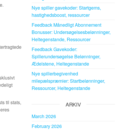
e.
Nye spiller gavekoder: Startgems,
hastighedsboost, ressourcer
Feedback Månedligt Abonnement
Bonusser: Undersøgelsesbelønninger,
Heltegenstande, Ressourcer
tertragtede
Feedback Gavekoder:
Spillerundersøgelse Belønninger,
Ædelstene, Heltegenstande
Nye spillerbegivenhed
klusivt
milepælspræmier: Startbelønninger,
deligt
Ressourcer, Heltegenstande
 til stats,
ARKIV
deres
March 2026
February 2026