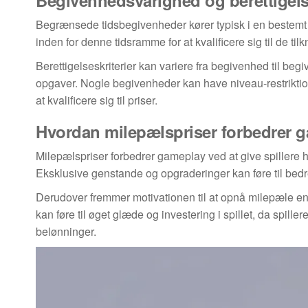
Begivenhedsvarighed og berettigelse
Begrænsede tidsbegivenheder kører typisk i en bestemt per
inden for denne tidsramme for at kvalificere sig til de tilk
Berettigelseskriterier kan variere fra begivenhed til begiv
opgaver. Nogle begivenheder kan have niveau-restriktioner
at kvalificere sig til priser.
Hvordan milepælspriser forbedrer 
Milepælspriser forbedrer gameplay ved at give spillere 
Eksklusive genstande og opgraderinger kan føre til bedr
Derudover fremmer motivationen til at opnå milepæle en
kan føre til øget glæde og investering i spillet, da spil
belønninger.